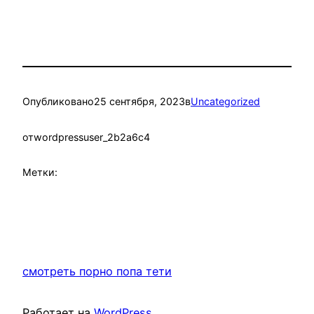
Опубликовано
25 сентября, 2023
в
Uncategorized
от
wordpressuser_2b2a6c4
Метки:
смотреть порно попа тети
Работает на
WordPress